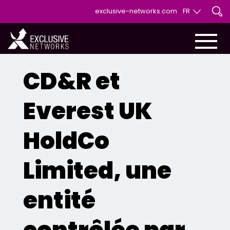
exclusive-networks.com
FR
EN
FR
CD&R et
Everest UK
HoldCo
Limited, une
entité