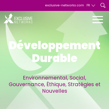
exclusive-networks.com
FR
EN
FR
Développement
Durable
Environnemental, Social,
Gouvernance, Éthique, Stratégies et
Nouvelles