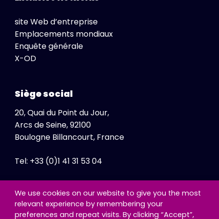
site Web d’entreprise
Emplacements mondiaux
Enquête générale
X-OD
Siège social
20, Quai du Point du Jour,
Arcs de Seine, 92100
Boulogne Billancourt, France
Tel: +33 (0)1 41 31 53 04
Fax: +33 (0)1 41 31 47 86
We use cookies on our website to give you the most
relevant experience by remembering your
preferences and repeat visits. By clicking “Accept”,