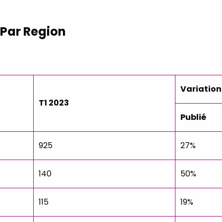
 Par Region
Variation
T1 2023
Publié
925
27%
140
50%
115
19%