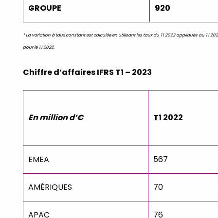
GROUPE
920
* La variation à taux constant est calculée en utilisant les taux du T1 2022 appliqués au T1 2023
pour le T1 2022.
Chiffre d’affaires IFRS T1 – 2023
En million d’€
T1 2022
EMEA
567
AMÉRIQUES
70
APAC
76