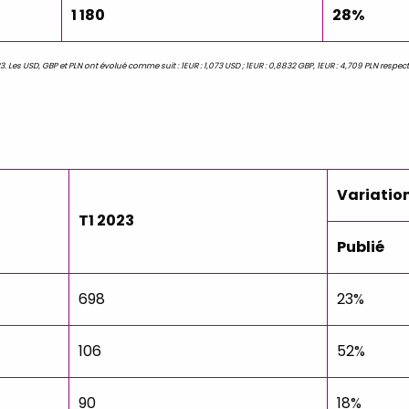
1 180
28%
. Les USD, GBP et PLN ont évolué comme suit : 1EUR : 1,073 USD ; 1EUR : 0,8832 GBP, 1EUR : 4,709 PLN respect
Variatio
T1 2023
Publié
698
23%
106
52%
90
18%