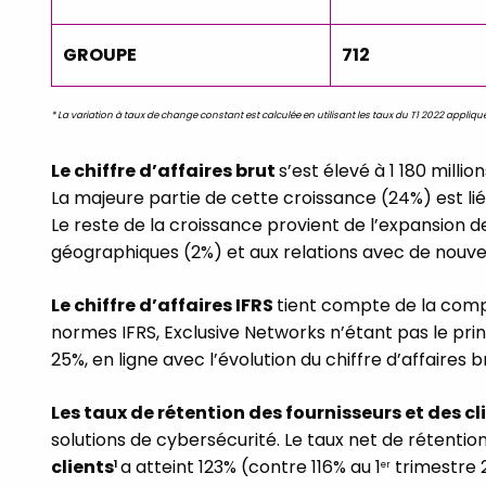
GROUPE
712
*
La variation à taux de change constant est calculée en utilisant les taux du T1 2022 appliqués
Le chiffre d’affaires brut
s’est élevé à 1 180 mill
La majeure partie de cette croissance (24%) est li
Le reste de la croissance provient de l’expansion d
géographiques (2%) et aux relations avec de nouve
Le chiffre d’affaires
IFRS
tient compte de la comp
normes IFRS, Exclusive Networks n’étant pas le princi
25%, en ligne avec l’évolution du chiffre d’affaires b
Les taux de rétention des fournisseurs et des cl
solutions de cybersécurité. Le taux net de rétention
clients
a atteint 123% (contre 116% au 1
trimestre 
1
er