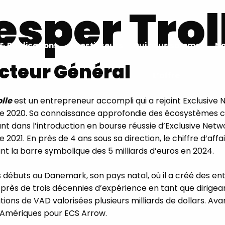
esper Trol
& Publications
Investisseurs
Qui nous sommes
No
cteur Général
L’offre
lle
est un entrepreneur accompli qui a rejoint Exclusive
 2020. Sa connaissance approfondie des écosystèmes cybe
t dans l’introduction en bourse réussie d’Exclusive Networ
2021. En près de 4 ans sous sa direction, le chiffre d’aff
nt la barre symbolique des 5 milliards d’euros en 2024.
 débuts au Danemark, son pays natal, où il a créé des ent
rès de trois décennies d’expérience en tant que dirigeant
tions de VAD valorisées plusieurs milliards de dollars. Ava
 Amériques pour ECS Arrow.