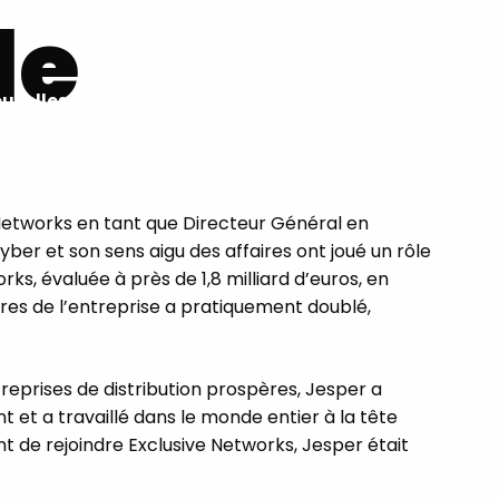
le
exclusive-networks.com
FR
EN
uvelles & Événements
Contact Investisseurs
FR
 Networks en tant que Directeur Général en
r et son sens aigu des affaires ont joué un rôle
ks, évaluée à près de 1,8 milliard d’euros, en
aires de l’entreprise a pratiquement doublé,
reprises de distribution prospères, Jesper a
 et a travaillé dans le monde entier à la tête
nt de rejoindre Exclusive Networks, Jesper était