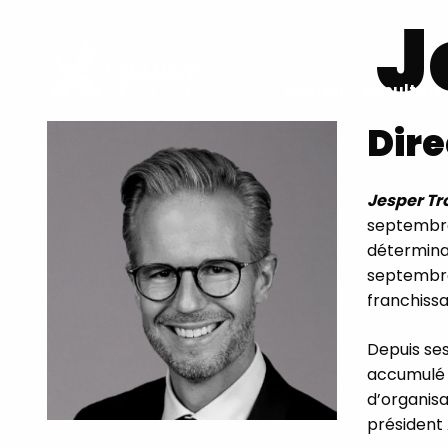
J
Aperçu
Résultats 
Dire
Jesper Tro
septembre
déterminan
septembre 
franchissa
Depuis ses
accumulé p
d’organisa
président