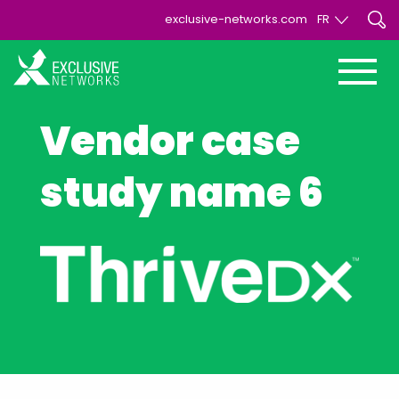
exclusive-networks.com
FR
EN
FR
Vendor case
study name 6